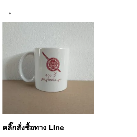
Post
author
By
Aea
คลิ๊กสั่งชื้อทาง Line