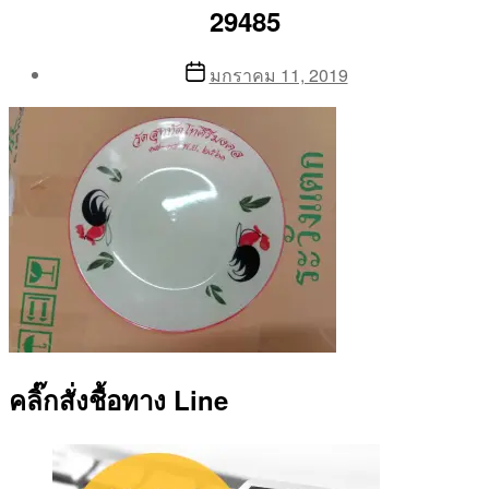
29485
Post
Post
มกราคม 11, 2019
author
date
By
Aea
คลิ๊กสั่งชื้อทาง Line