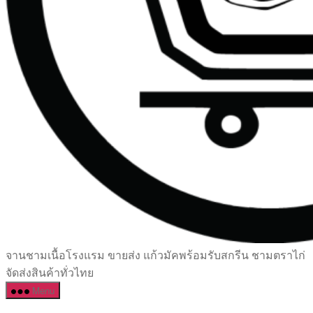
เซรามิค
จานชามเนื้อโรงแรม ขายส่ง แก้วมัคพร้อมรับสกรีน ชามตราไก่
ครบ
จัดส่งสินค้าทั่วไทย
ครัน
Menu
ราคา