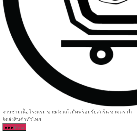
เซรามิค
จานชามเนื้อโรงแรม ขายส่ง แก้วมัคพร้อมรับสกรีน ชามตราไก่
ครบ
จัดส่งสินค้าทั่วไทย
ครัน
Menu
ราคา