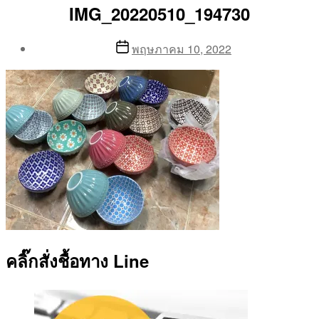
IMG_20220510_194730
Post
Post
พฤษภาคม 10, 2022
author
date
By
Aea
คลิ๊กสั่งชื้อทาง Line