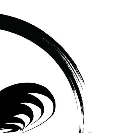
เซรามิค
ครบ
ครัน
ราคา
โรงงาน