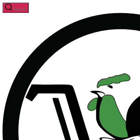
Skip
Search
to
the
content