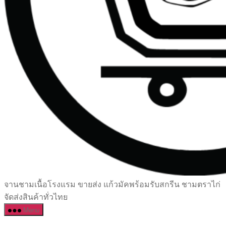
เซรามิค
จานชามเนื้อโรงแรม ขายส่ง แก้วมัคพร้อมรับสกรีน ชามตราไก่
ครบ
จัดส่งสินค้าทั่วไทย
ครัน
Menu
ราคา