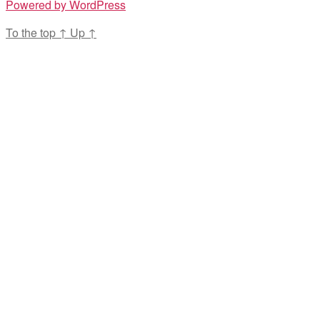
Powered by WordPress
To the top
↑
Up
↑