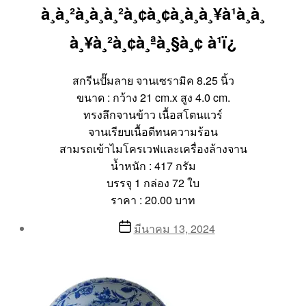
à¸à¸²à¸à¸à¸²à¸¢à¸¢à¸à¸à¸¥à¹à¸­à¸
à¸¥à¸²à¸¢à¸ªà¸§à¸¢ à¹ï¿
สกรีนปั๊มลาย จานเซรามิค 8.25 นิ้ว
ขนาด : กว้าง 21 cm.x สูง 4.0 cm.
ทรงลึกจานข้าว เนื้อสโตนแวร์
จานเรียบเนื้อดีทนความร้อน
สามรถเข้าไมโครเวฟและเครื่องล้างจาน
น้ำหนัก : 417 กรัม
บรรจุ 1 กล่อง 72 ใบ
ราคา : 20.00 บาท
Post
Post
มีนาคม 13, 2024
author
date
By
Aea