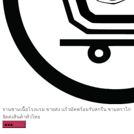
เซรามิค
จานชามเนื้อโรงแรม ขายส่ง แก้วมัคพร้อมรับสกรีน ชามตราไก่
ครบ
จัดส่งสินค้าทั่วไทย
ครัน
Menu
ราคา