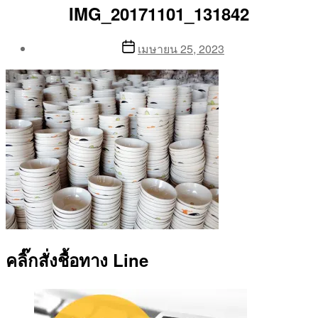
IMG_20171101_131842
Post
Post
เมษายน 25, 2023
author
date
By
Aea
คลิ๊กสั่งชื้อทาง Line