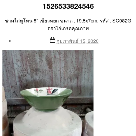
1526533824546
ชามไก่ทูโทน 8″ เขียวหยก ขนาด : 19.5x7cm. รหัส : SC082G
ตราไก่เกรดคุณภาพ
Post
Post
กุมภาพันธ์ 15, 2020
author
date
By
Aea