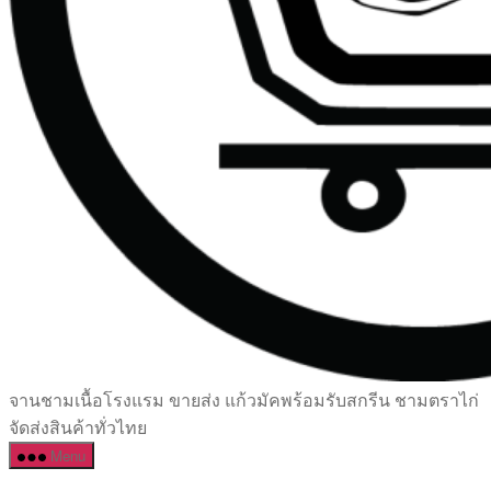
เซรามิค
จานชามเนื้อโรงแรม ขายส่ง แก้วมัคพร้อมรับสกรีน ชามตราไก่
ครบ
จัดส่งสินค้าทั่วไทย
ครัน
Menu
ราคา