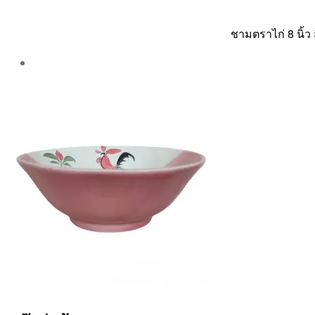
ชามตราไก่ 8 นิ้ว 
Post
author
By
Aea