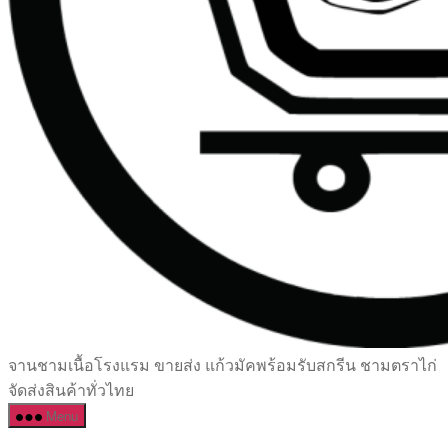
เซรามิค
จานชามเนื้อโรงแรม ขายส่ง แก้วมัคพร้อมรับสกรีน ชามตราไก่
ครบ
จัดส่งสินค้าทั่วไทย
ครัน
Menu
ราคา