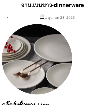
จานแบนขาว-dinnerware
Post
Post
มิถุนายน 28, 2023
author
date
By
Aea
คลิ๊กสั่งชื้อทาง Line