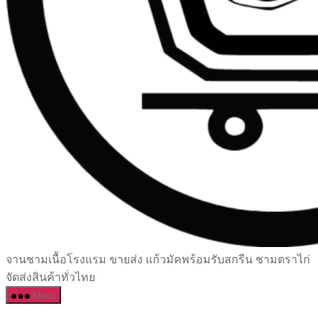
เซรามิค
จานชามเนื้อโรงแรม ขายส่ง แก้วมัคพร้อมรับสกรีน ชามตราไก่
ครบ
จัดส่งสินค้าทั่วไทย
ครัน
Menu
ราคา