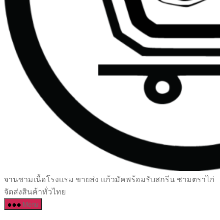
เซรามิค
จานชามเนื้อโรงแรม ขายส่ง แก้วมัคพร้อมรับสกรีน ชามตราไก่
ครบ
จัดส่งสินค้าทั่วไทย
ครัน
Menu
ราคา