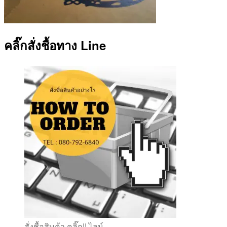
คลิ๊กสั่งชื้อทาง Line
สั่งชื้อสินค้า คลิ๊ก!! ไลน์