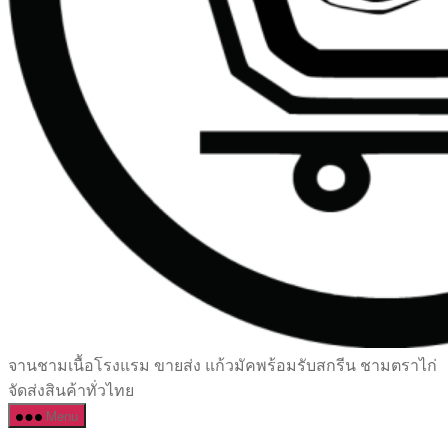
เซรามิค
จานชามเนื้อโรงแรม ขายส่ง แก้วมัคพร้อมรับสกรีน ชามตราไก่
ครบ
จัดส่งสินค้าทั่วไทย
ครัน
Menu
ราคา