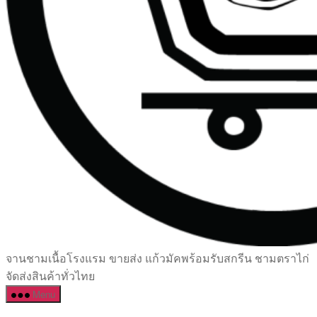
เซรามิค
จานชามเนื้อโรงแรม ขายส่ง แก้วมัคพร้อมรับสกรีน ชามตราไก่
ครบ
จัดส่งสินค้าทั่วไทย
ครัน
Menu
ราคา