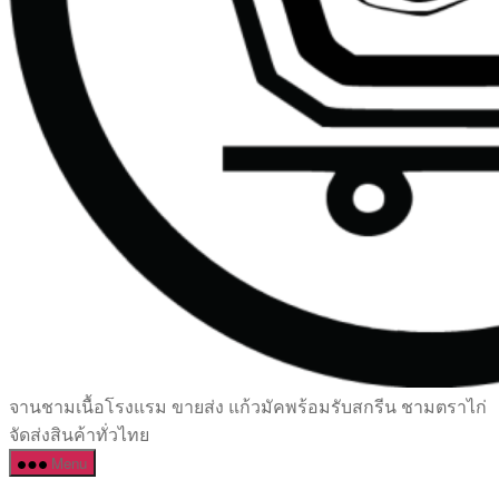
เซรามิค
จานชามเนื้อโรงแรม ขายส่ง แก้วมัคพร้อมรับสกรีน ชามตราไก่
ครบ
จัดส่งสินค้าทั่วไทย
ครัน
Menu
ราคา