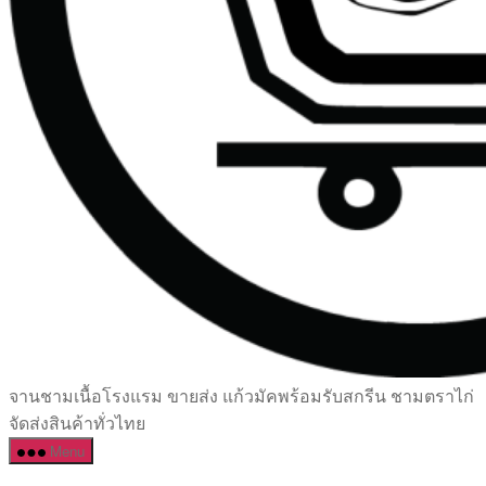
เซรามิค
จานชามเนื้อโรงแรม ขายส่ง แก้วมัคพร้อมรับสกรีน ชามตราไก่
ครบ
จัดส่งสินค้าทั่วไทย
ครัน
Menu
ราคา