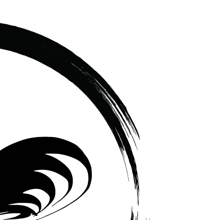
เซรามิค
ครบ
ครัน
ราคา
โรงงาน