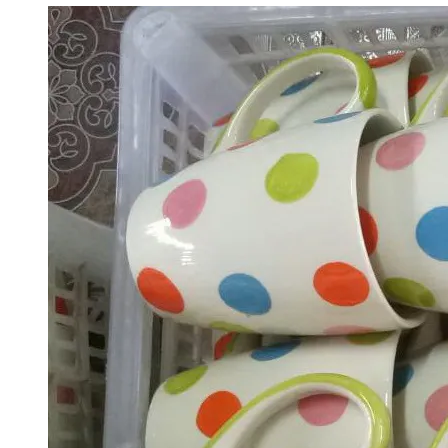
By
Aea