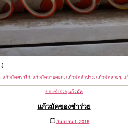
…]
ง
,
แก้วมัคตราไก่
,
แก้วมัคลายดอก
,
แก้วมัคลำปาง
,
แก้วมัคสวยๆ
,
แก
Categories
ของชำร่วย
แก้วมัค
แก้วมัคของชำร่วย
Post
กันยายน 1, 2016
date