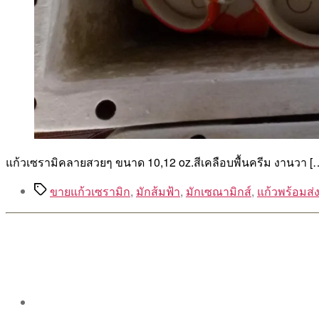
แก้วเซรามิคลายสวยๆ ขนาด 10,12 oz.สีเคลือบพื้นครีม งานวา [
Tags
ขายแก้วเซรามิก
,
มักส้มฟ้า
,
มักเซณามิกส์
,
แก้วพร้อมส่
Post
author