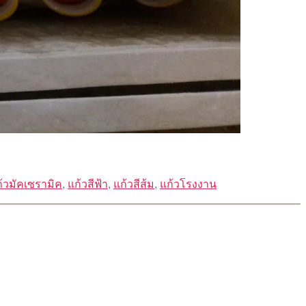
้วมัคเซรามิค
,
แก้วสีฟ้า
,
แก้วสีส้ม
,
แก้วโรงงาน