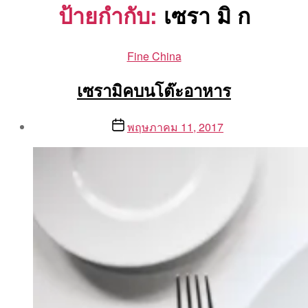
ป้ายกำกับ:
เซรา มิ ก
Categories
Fine China
เซรามิคบนโต๊ะอาหาร
Post
Post
พฤษภาคม 11, 2017
author
date
By
Aea