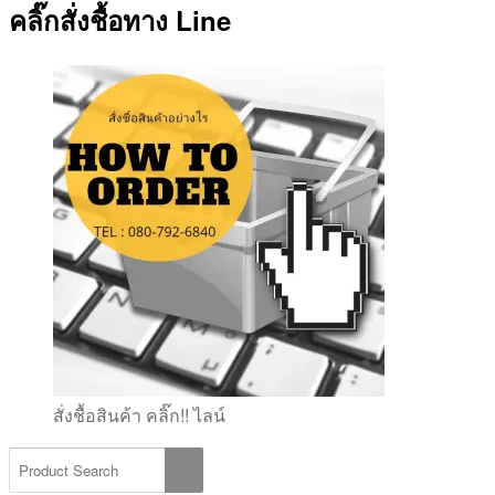
คลิ๊กสั่งชื้อทาง Line
สั่งชื้อสินค้า คลิ๊ก!! ไลน์