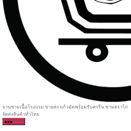
เซรามิค
จานชามเนื้อโรงแรม ขายส่ง แก้วมัคพร้อมรับสกรีน ชามตราไก่
ครบ
จัดส่งสินค้าทั่วไทย
ครัน
Menu
ราคา