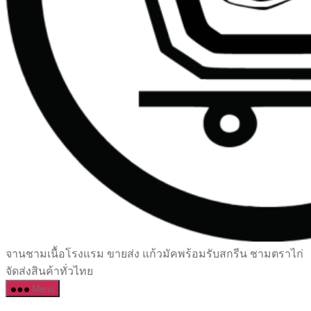
เซรามิค
จานชามเนื้อโรงแรม ขายส่ง แก้วมัคพร้อมรับสกรีน ชามตราไก่
ครบ
จัดส่งสินค้าทั่วไทย
ครัน
Menu
ราคา