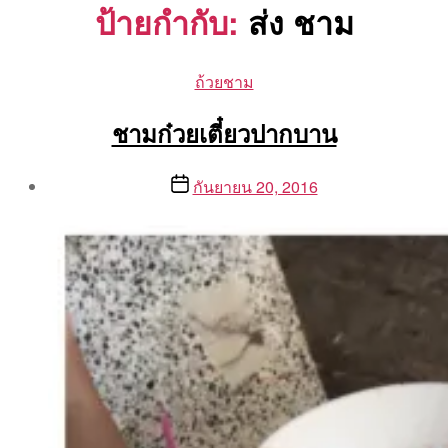
ป้ายกำกับ:
ส่ง ชาม
Categories
ถ้วยชาม
ชามก๋วยเตี๋ยวปากบาน
Post
Post
กันยายน 20, 2016
author
date
By
Aea