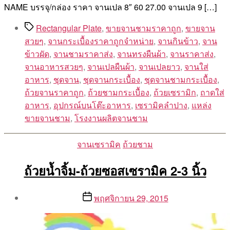
NAME บรรจุ/กล่อง ราคา จานเปล 8″ 60 27.00 จานเปล 9 […]
Tags
Rectangular Plate
,
ขายจานชามราคาถูก
,
ขายจาน
สวยๆ
,
จานกระเบื้องราคาถูกจำหน่าย
,
จานกินข้าว
,
จาน
ข้าวผัด
,
จานชามราคาส่ง
,
จานทรงผืนผ้า
,
จานราคาส่ง
,
จานอาหารสวยๆ
,
จานเปลผืนผ้า
,
จานเปลยาว
,
จานใส่
อาหาร
,
ชุดจาน
,
ชุดจานกระเบื้อง
,
ชุดจานชามกระเบื้อง
,
ถ้วยจานราคาถูก
,
ถ้วยชามกระเบื้อง
,
ถ้วยเซรามิก
,
ถาดใส่
อาหาร
,
อุปกรณ์บนโต๊ะอาหาร
,
เซรามิคลําปาง
,
แหล่ง
ขายจานชาม
,
โรงงานผลิตจานชาม
Categories
จานเซรามิค
ถ้วยชาม
ถ้วยน้ำจิ้ม-ถ้วยซอสเซรามิค 2-3 นิ้ว
Post
Post
พฤศจิกายน 29, 2015
author
date
By
Aea