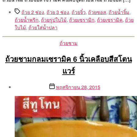
Tags
ถ้วย 2 ช่อง
,
ถ้วย 3 ช่อง
,
ถ้วยจิ๋ว
,
ถ้วยซอส
,
ถ้วยน้ำจิ้ม
,
ถ้วยน้ำพริก
,
ถ้วยรูปใบไม้
,
ถ้วยเซรามิก
,
ถ้วยเซรามิค
,
ถ้วย
ใบไม้
,
ถ้วยใส่น้ำปลา
Categories
ถ้วยชาม
ถ้วยชามกลมเซรามิค 6 นิ้วเคลือบสีสโตน
แวร์
Post
Post
พฤศจิกายน 28, 2015
author
date
By
Aea