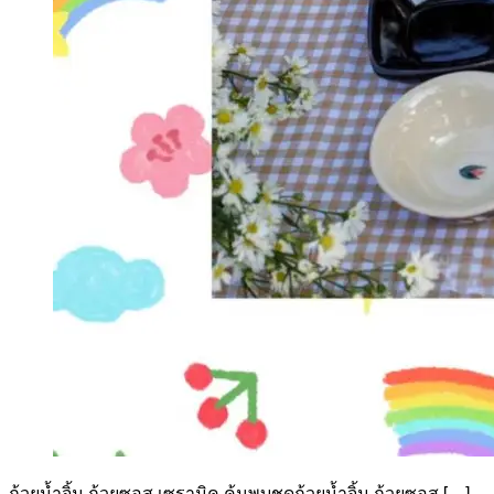
ถ้วยน้ำจิ้ม ถ้วยซอส เซรามิค ค้นพบชุดถ้วยน้ำจิ้ม ถ้วยซอส […]