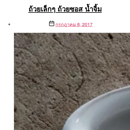
ถ้วยเล็กๆ ถ้วยซอส น้ำจิ้ม
Post
Post
กรกฎาคม 8, 2017
author
date
By
Aea