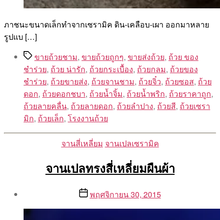
ภาชนะขนาดเล็กทำจากเซรามิค ดิน-เคลือบ-เผา ออกมาหลาย
รูปแบ […]
Tags
ขายถ้วยชาม
,
ขายถ้วยถูกๆ
,
ขายส่งถ้วย
,
ถ้วย ของ
ชำร่วย
,
ถ้วย น่ารัก
,
ถ้วยกระเบื้อง
,
ถ้วยกลม
,
ถ้วยของ
ชำร่วย
,
ถ้วยขายส่ง
,
ถ้วยจานชาม
,
ถ้วยจิ๋ว
,
ถ้วยซอส
,
ถ้วย
ดอก
,
ถ้วยดอกชบา
,
ถ้วยน้ำจิ้ม
,
ถ้วยน้ำพริก
,
ถ้วยราคาถูก
,
ถ้วยลายคลื่น
,
ถ้วยลายดอก
,
ถ้วยลำปาง
,
ถ้วยสี
,
ถ้วยเซรา
มิก
,
ถ้วยเล็ก
,
โรงงานถ้วย
Categories
จานสี่เหลี่ยม
จานเปลเซรามิค
จานเปลทรงสี่เหลี่ยมผืนผ้า
Post
Post
พฤศจิกายน 30, 2015
author
date
By
Aea