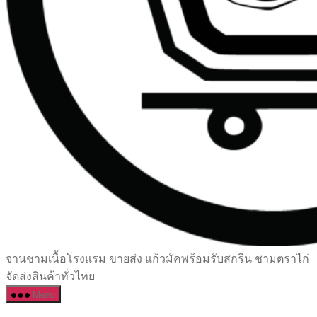
เซรามิค
จานชามเนื้อโรงแรม ขายส่ง แก้วมัคพร้อมรับสกรีน ชามตราไก่
ครบ
จัดส่งสินค้าทั่วไทย
ครัน
Menu
ราคา