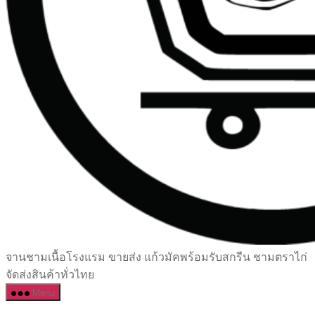
เซรามิค
จานชามเนื้อโรงแรม ขายส่ง แก้วมัคพร้อมรับสกรีน ชามตราไก่
ครบ
จัดส่งสินค้าทั่วไทย
ครัน
Menu
ราคา