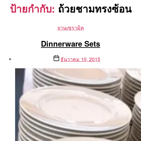
ป้ายกำกับ:
ถ้วยชามทรงซ้อน
Categories
จานเซรามิค
Dinnerware Sets
Post
Post
ธันวาคม 10, 2015
author
date
By
Aea