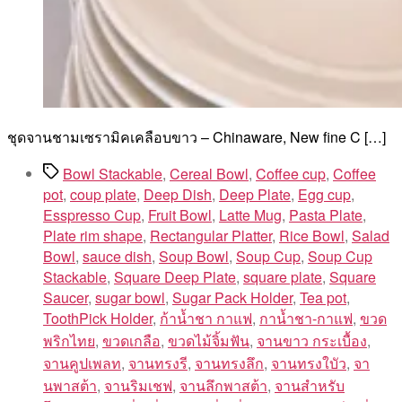
ชุดจานชามเซรามิคเคลือบขาว – Chinaware, New fine C […]
Tags
Bowl Stackable
,
Cereal Bowl
,
Coffee cup
,
Coffee
pot
,
coup plate
,
Deep Dish
,
Deep Plate
,
Egg cup
,
Esspresso Cup
,
Fruit Bowl
,
Latte Mug
,
Pasta Plate
,
Plate rim shape
,
Rectangular Platter
,
Rice Bowl
,
Salad
Bowl
,
sauce dish
,
Soup Bowl
,
Soup Cup
,
Soup Cup
Stackable
,
Square Deep Plate
,
square plate
,
Square
Saucer
,
sugar bowl
,
Sugar Pack Holder
,
Tea pot
,
ToothPick Holder
,
ก้าน้ำชา กาแฟ
,
กาน้ำชา-กาแฟ
,
ขวด
พริกไทย
,
ขวดเกลือ
,
ขวดไม้จิ้มฟัน
,
จานขาว กระเบื้อง
,
จานคูปเพลท
,
จานทรงรี
,
จานทรงลึก
,
จานทรงใบัว
,
จา
นพาสต้า
,
จานริมเชฟ
,
จานลึกพาสต้า
,
จานสำหรับ