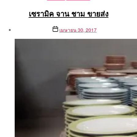
เซรามิค จาน ชาม ขายส่ง
Post
Post
เมษายน 30, 2017
author
date
By
Aea