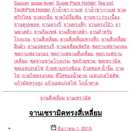
Saucer
,
sugar bowl
,
Sugar Pack Holder
,
Tea pot
,
ToothPick Holder
,
ก้าน้ำชา กาแฟ
,
กาน้ำชา-กาแฟ
,
ขวด
พริกไทย
,
ขวดเกลือ
,
ขวดไม้จิ้มฟัน
,
จานขาว กระเบื้อง
,
จานคูปเพลท
,
จานทรงรี
,
จานทรงลึก
,
จานทรงใบัว
,
จา
นพาสต้า
,
จานริมเชฟ
,
จานลึกพาสต้า
,
จานสำหรับ
โรงแรม
,
จานสี่เหลี่ยม
,
จานสี่เหลี่ยมทรงลึก
,
จานสีเหลี่ยม
ผืนผ้า
,
จานเปลทรงรี
,
จานเหลี่ยมจัตุรัส
,
ชุดกาแฟจานกลม
,
ชุดกาแฟจานรอง
,
ชุดกาแฟจานสี่เหลี่ยม
,
ชุดกาแฟจาน
เหลี่ยม
,
ชุดจานชามโรงแรม
,
ชุดถ้วยชาม
,
ชุดเซรามิค
,
ชุดเอสเปรสโซ่
,
ถ้วยชามทรงซ้อน
,
ถ้วยซอส-น้ำจิ้ม
,
ถาด
ไข่
,
ถาดไข่ทรงกลม
,
ที่ใส่ซองน้ำตาล
,
เอสเปรสโซ่คัพ
,
แก้วมัคทรงสูง
,
แก้วเอสเปรสโซ่
,
โถน้ำตาล
Categories
จานสี่เหลี่ยม
จานเซรามิค
จานเซรามิคทรงสี่เหลี่ยม
Post
Post
ธันวาคม 1, 2015