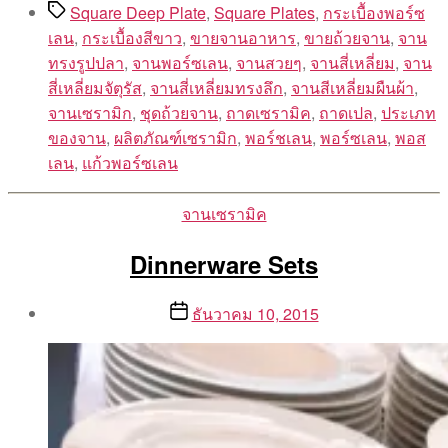
Tags
Square Deep Plate
,
Square Plates
,
กระเบื้องพอร์ซ
เลน
,
กระเบื้องสีขาว
,
ขายจานอาหาร
,
ขายถ้วยจาน
,
จาน
ทรงรูปปลา
,
จานพอร์ซเลน
,
จานสวยๆ
,
จานสี่เหลี่ยม
,
จาน
สี่เหลี่ยมจัตุรัส
,
จานสี่เหลี่ยมทรงลึก
,
จานสีเหลี่ยมผืนผ้า
,
จานเซรามิก
,
ชุดถ้วยจาน
,
ถาดเซรามิค
,
ถาดเปล
,
ประเภท
ของจาน
,
ผลิตภัณฑ์เซรามิก
,
พอร์ชเลน
,
พอร์ซเลน
,
พอส
เลน
,
แก้วพอร์ซเลน
Categories
จานเซรามิค
Dinnerware Sets
Post
Post
ธันวาคม 10, 2015
author
date
By
Aea