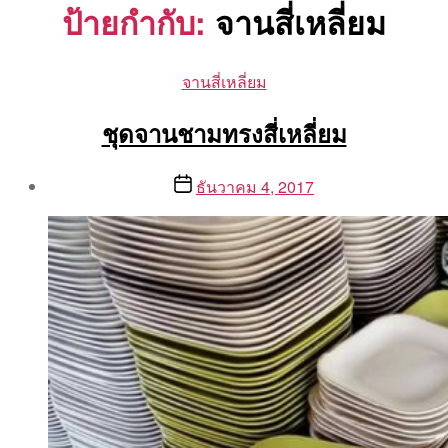
ป้ายกำกับ:
จานสี่เหลี่ยม
Categories
จานสี่เหลี่ยม
ชุดจานชามทรงสี่เหลี่ยม
Post
Post
ธันวาคม 4, 2017
author
date
By
Aea