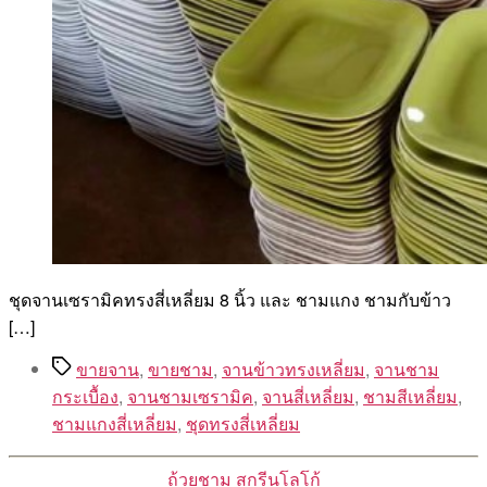
ชุดจานเซรามิคทรงสี่เหลี่ยม 8 นิ้ว และ ชามแกง ชามกับข้าว
[…]
Tags
ขายจาน
,
ขายชาม
,
จานข้าวทรงเหลี่ยม
,
จานชาม
กระเบื้อง
,
จานชามเซรามิค
,
จานสี่เหลี่ยม
,
ชามสีเหลี่ยม
,
ชามแกงสี่เหลี่ยม
,
ชุดทรงสี่เหลี่ยม
Categories
ถ้วยชาม
สกรีนโลโก้