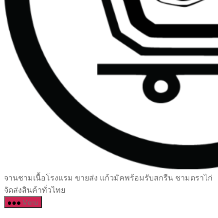
เซรามิค
จานชามเนื้อโรงแรม ขายส่ง แก้วมัคพร้อมรับสกรีน ชามตราไก่
ครบ
จัดส่งสินค้าทั่วไทย
ครัน
Menu
ราคา