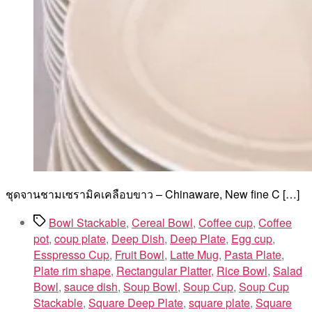
ชุดจานชามเซรามิคเคลือบขาว – Chinaware, New fine C […]
Tags
Bowl Stackable
,
Cereal Bowl
,
Coffee cup
,
Coffee
pot
,
coup plate
,
Deep Dish
,
Deep Plate
,
Egg cup
,
Esspresso Cup
,
Fruit Bowl
,
Latte Mug
,
Pasta Plate
,
Plate rim shape
,
Rectangular Platter
,
Rice Bowl
,
Salad
Bowl
,
sauce dish
,
Soup Bowl
,
Soup Cup
,
Soup Cup
Stackable
,
Square Deep Plate
,
square plate
,
Square