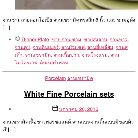
จานชามลายดอกโอเปีย จานเซรามิคทรงลึก 8 นิ้ว และ ชามอูด้ง
[…]
Tags
Dinner Plate
,
ขาย จาน ชาม
,
ขายส่งจาน
,
จานขาว
,
จานคูป
,
จานดินเนอร์
,
จานริมเชฟ
,
จานสี่เหลี่ยม
,
จานส
เต๊ก
,
จานเซรามิก
,
จานเนื้อขาว
,
จานโรงแรม
,
จาน
ไมโครเวฟ
,
ดินเนอร์เพลท
Categories
Porcelain
จานเซรามิค
White Fine Porcelain sets
Post
Post
มกราคม 20, 2016
author
date
By
จานเซรามิคเนื้อขาวพอรชแลนด์ จานแบนจานติ้นแบบมีขอบผิว
Aea
เรี […]