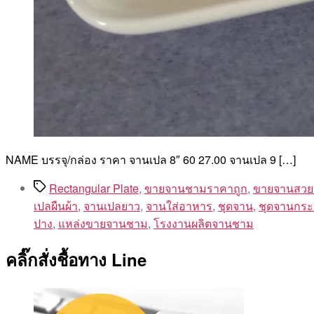
NAME บรรจุ/กล่อง ราคา จานเปล 8″ 60 27.00 จานเปล 9 […]
Tags
Rectangular Plate
,
ขายจานชามราคาถูก
,
ขายจานสวย
เปลผืนผ้า
,
จานเปลยาว
,
จานใส่อาหาร
,
ชุดจาน
,
ชุดจานกระเ
ปาง
,
แหล่งขายจานชาม
,
โรงงานผลิตจานชาม
คลิ๊กสั่งชื้อทาง Line