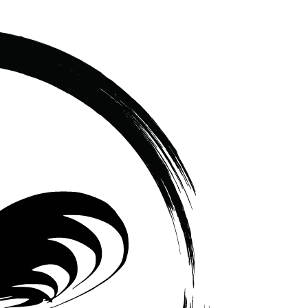
เซรามิค
ครบ
ครัน
ราคา
โรงงาน