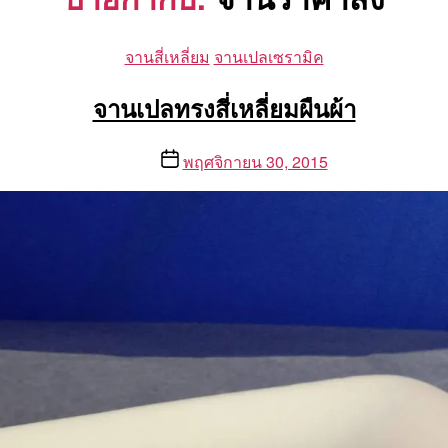
Categories
จานสี่เหลี่ยม
จานเปลเซรามิค
จานเปลทรงสี่เหลี่ยมผืนผ้า
Post
พฤศจิกายน 30, 2015
date