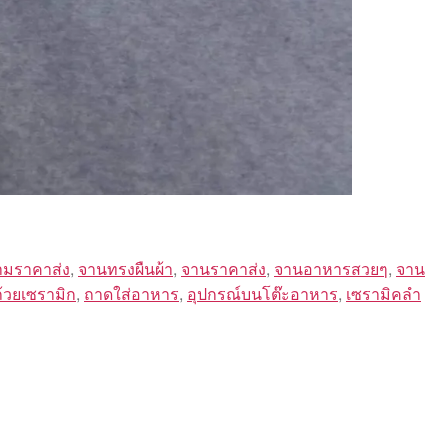
มราคาส่ง
,
จานทรงผืนผ้า
,
จานราคาส่ง
,
จานอาหารสวยๆ
,
จาน
ถ้วยเซรามิก
,
ถาดใส่อาหาร
,
อุปกรณ์บนโต๊ะอาหาร
,
เซรามิคลํา