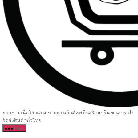
เซรามิค
จานชามเนื้อโรงแรม ขายส่ง แก้วมัคพร้อมรับสกรีน ชามตราไก่
ครบ
จัดส่งสินค้าทั่วไทย
ครัน
Menu
ราคา