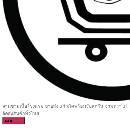
เซรามิค
จานชามเนื้อโรงแรม ขายส่ง แก้วมัคพร้อมรับสกรีน ชามตราไก่
ครบ
จัดส่งสินค้าทั่วไทย
ครัน
Menu
ราคา