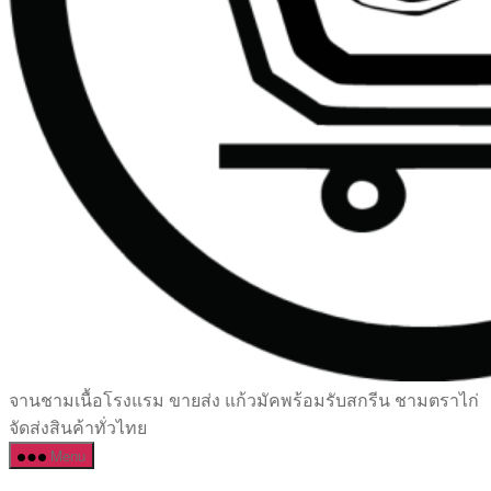
เซรามิค
จานชามเนื้อโรงแรม ขายส่ง แก้วมัคพร้อมรับสกรีน ชามตราไก่
ครบ
จัดส่งสินค้าทั่วไทย
ครัน
Menu
ราคา