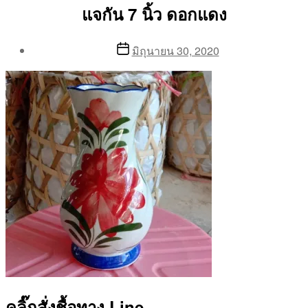
แจกัน 7 นิ้ว ดอกแดง
Post
Post
มิถุนายน 30, 2020
author
date
By
Aea
คลิ๊กสั่งชื้อทาง Line