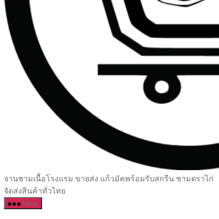
เซรามิค
จานชามเนื้อโรงแรม ขายส่ง แก้วมัคพร้อมรับสกรีน ชามตราไก่
ครบ
จัดส่งสินค้าทั่วไทย
ครัน
Menu
ราคา