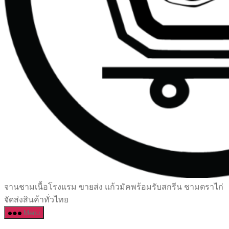
เซรามิค
จานชามเนื้อโรงแรม ขายส่ง แก้วมัคพร้อมรับสกรีน ชามตราไก่
ครบ
จัดส่งสินค้าทั่วไทย
ครัน
Menu
ราคา