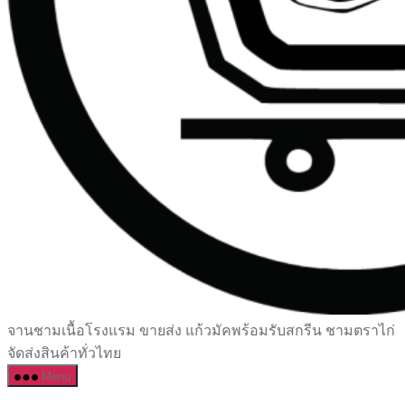
เซรามิค
จานชามเนื้อโรงแรม ขายส่ง แก้วมัคพร้อมรับสกรีน ชามตราไก่
ครบ
จัดส่งสินค้าทั่วไทย
ครัน
Menu
ราคา