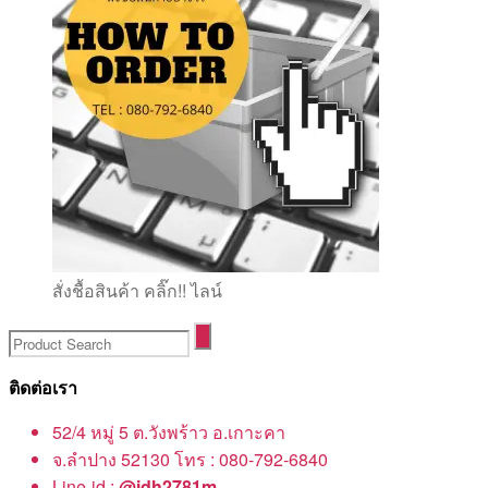
สั่งชื้อสินค้า คลิ๊ก!! ไลน์
ติดต่อเรา
52/4 หมู่ 5 ต.วังพร้าว อ.เกาะคา
จ.ลำปาง 52130 โทร : 080-792-6840
Line-id :
@idh2781m