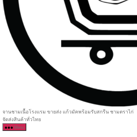
เซรามิค
จานชามเนื้อโรงแรม ขายส่ง แก้วมัคพร้อมรับสกรีน ชามตราไก่
ครบ
จัดส่งสินค้าทั่วไทย
ครัน
Menu
ราคา