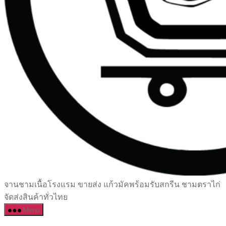
เซรามิค
จานชามเนื้อโรงแรม ขายส่ง แก้วมัคพร้อมรับสกรีน ชามตราไก่
ครบ
จัดส่งสินค้าทั่วไทย
ครัน
Menu
ราคา