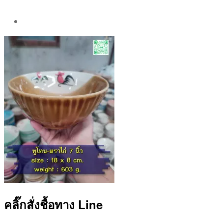
Post
author
By
Aea
คลิ๊กสั่งชื้อทาง Line