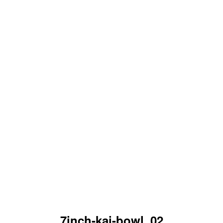
7inch-kai-bowl_02