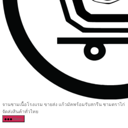
เซรามิค
จานชามเนื้อโรงแรม ขายส่ง แก้วมัคพร้อมรับสกรีน ชามตราไก่
ครบ
จัดส่งสินค้าทั่วไทย
ครัน
Menu
ราคา