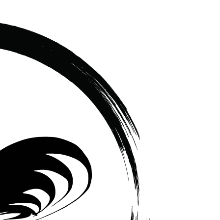
เซรามิค
ครบ
ครัน
ราคา
โรงงาน