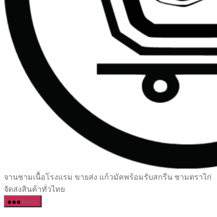
เซรามิค
จานชามเนื้อโรงแรม ขายส่ง แก้วมัคพร้อมรับสกรีน ชามตราไก่
ครบ
จัดส่งสินค้าทั่วไทย
ครัน
Menu
ราคา