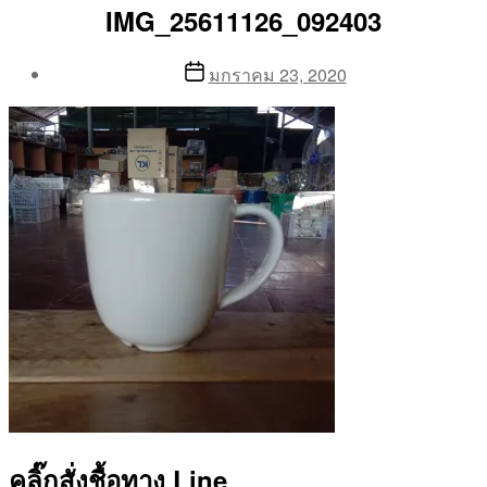
IMG_25611126_092403
Post
Post
มกราคม 23, 2020
author
date
By
Aea
คลิ๊กสั่งชื้อทาง Line