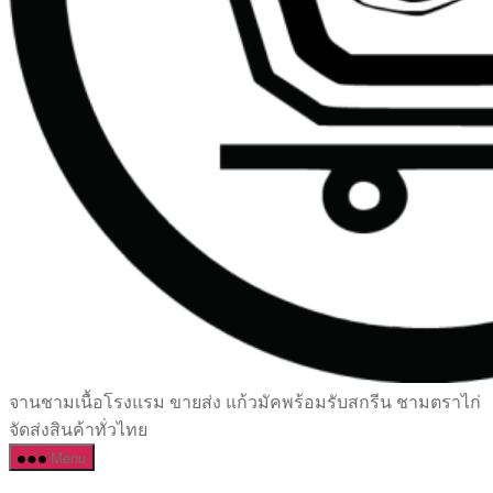
เซรามิค
จานชามเนื้อโรงแรม ขายส่ง แก้วมัคพร้อมรับสกรีน ชามตราไก่
ครบ
จัดส่งสินค้าทั่วไทย
ครัน
Menu
ราคา