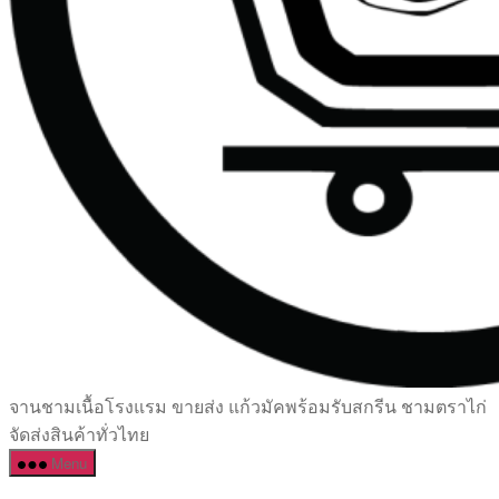
เซรามิค
จานชามเนื้อโรงแรม ขายส่ง แก้วมัคพร้อมรับสกรีน ชามตราไก่
ครบ
จัดส่งสินค้าทั่วไทย
ครัน
Menu
ราคา