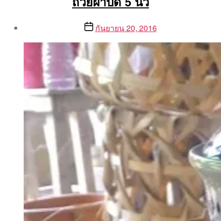
ถ้วยฝาปิด 5 นิ้ว
Post
Post
กันยายน 20, 2016
author
date
By
Aea