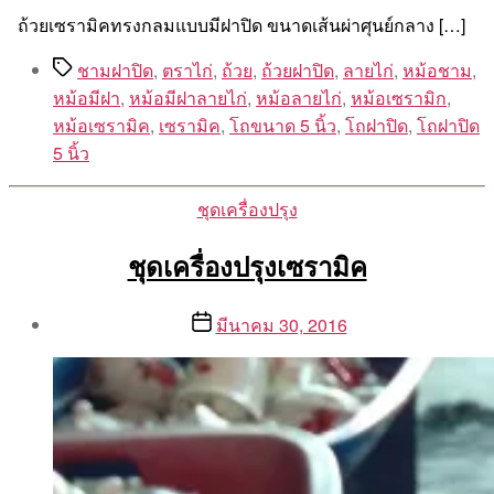
ถ้วยเซรามิคทรงกลมแบบมีฝาปิด ขนาดเส้นผ่าศุนย์กลาง […]
Tags
ชามฝาปิด
,
ตราไก่
,
ถ้วย
,
ถ้วยฝาปิด
,
ลายไก่
,
หม้อชาม
,
หม้อมีฝา
,
หม้อมีฝาลายไก่
,
หม้อลายไก่
,
หม้อเซรามิก
,
หม้อเซรามิค
,
เซรามิค
,
โถขนาด 5 นิ้ว
,
โถฝาปิด
,
โถฝาปิด
5 นิ้ว
Categories
ชุดเครื่องปรุง
ชุดเครื่องปรุงเซรามิค
Post
Post
มีนาคม 30, 2016
author
date
By
Aea