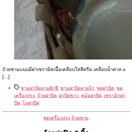
ถ้วยชามแบบมีฝาเซรามิคเนื้อเคลือบใสสีครีม เคลือบน้ำตาล แ
[…]
Tags
ชามฝาปิดลายผักชี
,
ชามฝาปิดลายไก่
,
ชุดฝาปิด
,
ชุด
เครื่องปรุง
,
ถ้วยฝาปิด
,
ฝาปิดขาว
,
หม้อฝาปิด
,
เซรามิกฝา
ปิด
,
โถฝาปิด
Categories
ชุดเครื่องปรุง
ถ้วยชาม