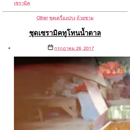
เซรามิค
Categories
Other
ชุดเครื่องปรุง
ถ้วยชาม
ชุดเซรามิคทูโทนน้ำตาล
Post
Post
กรกฎาคม 26, 2017
author
date
By
Aea