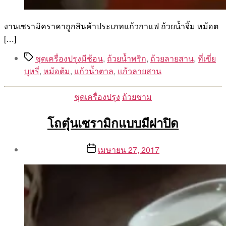
งานเซรามิคราคาถูกสินค้าประเภทแก้วกาแฟ ถ้วยน้ำจิ้ม หม้อต
[…]
Tags
ชุดเครื่องปรุงมีช้อน
,
ถ้วยน้ำพริก
,
ถ้วยลายสาน
,
ที่เขี่ย
บุหรี่
,
หม้อต้ม
,
แก้วน้ำตาล
,
แก้วลายสาน
Categories
ชุดเครื่องปรุง
ถ้วยชาม
โถตุ๋นเซรามิกแบบมีฝาปิด
Post
Post
เมษายน 27, 2017
author
date
By
Aea