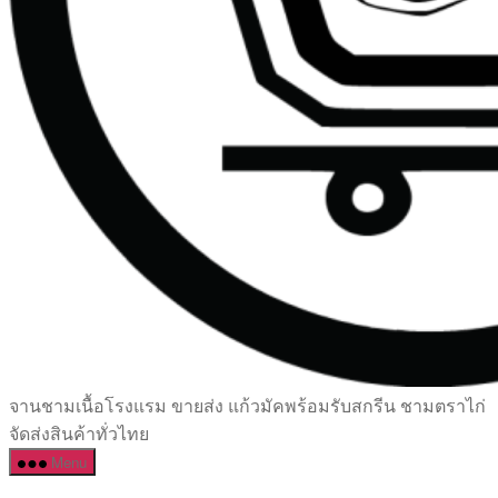
เซรามิค
จานชามเนื้อโรงแรม ขายส่ง แก้วมัคพร้อมรับสกรีน ชามตราไก่
ครบ
จัดส่งสินค้าทั่วไทย
ครัน
Menu
ราคา