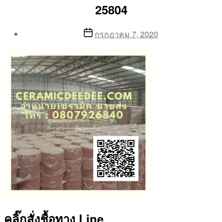
25804
Post
Post
กรกฎาคม 7, 2020
author
date
By
Aea
คลิ๊กสั่งชื้อทาง Line