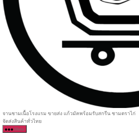
เซรามิค
จานชามเนื้อโรงแรม ขายส่ง แก้วมัคพร้อมรับสกรีน ชามตราไก่
ครบ
จัดส่งสินค้าทั่วไทย
ครัน
Menu
ราคา